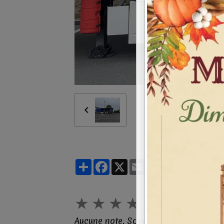
Partager
Facebook
X
Email
★
★
★
★
★
Aucune note. Soyez le premier à attri