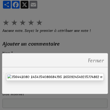
Partager
Facebook
X
Email
★
★
★
★
★
Aucune note. Soyez le premier à attribuer une note !
Ajouter un commentaire
Nom
Fermer
E-mail
Site Internet